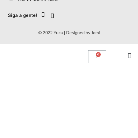
Siga a gente!
© 2022 Yuca | Designed by Jomi
Sobre nós
Quero compr
Quero vender
Minha conta