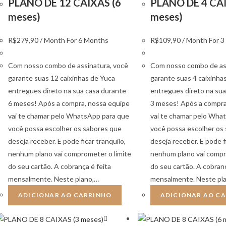
PLANO DE 12 CAIXAS (6
PLANO DE 4 CAI
meses)
meses)
R$
279,90
/ Month
For 6 Months
R$
109,90
/ Month
For 
Com nosso combo de assinatura, você
Com nosso combo de ass
garante suas 12 caixinhas de Yuca
garante suas 4 caixinha
entregues direto na sua casa durante
entregues direto na sua
6 meses! Após a compra, nossa equipe
3 meses! Após a compra
vai te chamar pelo WhatsApp para que
vai te chamar pelo Wha
você possa escolher os sabores que
você possa escolher os
deseja receber. E pode ficar tranquilo,
deseja receber. E pode fi
nenhum plano vai comprometer o limite
nenhum plano vai compr
do seu cartão. A cobrança é feita
do seu cartão. A cobranç
mensalmente. Neste plano,…
mensalmente. Neste pl
ADICIONAR AO CARRINHO
ADICIONAR AO C