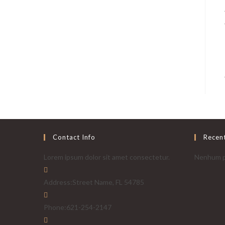
Contact Info
Recen
Lorem ipsum dolor sit amet consectetur.
Nenhum p
Address:
Street Name, FL 54785
Phone:
621-254-2147