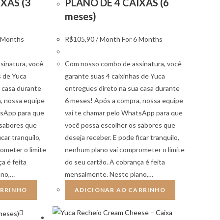
XAS (3
PLANO DE 4 CAIXAS (6
meses)
3 Months
R$
105,90
/ Month
For 6 Months
inatura, você
Com nosso combo de assinatura, você
s de Yuca
garante suas 4 caixinhas de Yuca
 casa durante
entregues direto na sua casa durante
, nossa equipe
6 meses! Após a compra, nossa equipe
tsApp para que
vai te chamar pelo WhatsApp para que
 sabores que
você possa escolher os sabores que
car tranquilo,
deseja receber. E pode ficar tranquilo,
ometer o limite
nenhum plano vai comprometer o limite
a é feita
do seu cartão. A cobrança é feita
ano,…
mensalmente. Neste plano,…
ARRINHO
ADICIONAR AO CARRINHO