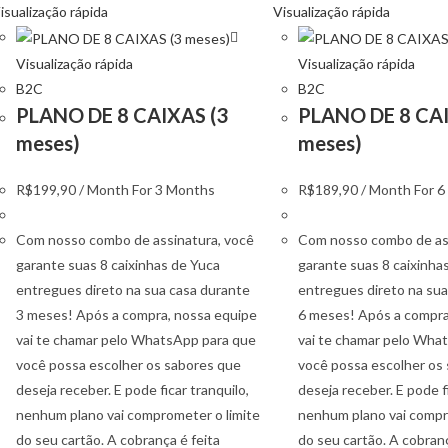
isualização rápida
Visualização rápida
Visualização rápida
Visualização rápida
B2C
B2C
PLANO DE 8 CAIXAS (3
PLANO DE 8 CAI
meses)
meses)
R$
199,90
/ Month
For 3 Months
R$
189,90
/ Month
For 
Com nosso combo de assinatura, você
Com nosso combo de ass
garante suas 8 caixinhas de Yuca
garante suas 8 caixinha
entregues direto na sua casa durante
entregues direto na sua
3 meses! Após a compra, nossa equipe
6 meses! Após a compra
vai te chamar pelo WhatsApp para que
vai te chamar pelo Wha
você possa escolher os sabores que
você possa escolher os
deseja receber. E pode ficar tranquilo,
deseja receber. E pode fi
nenhum plano vai comprometer o limite
nenhum plano vai compr
do seu cartão. A cobrança é feita
do seu cartão. A cobranç