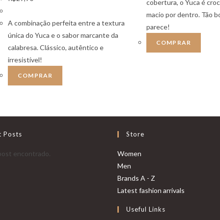
cobertura, o Yuca é croc
macio por dentro. Tão 
A combinação perfeita entre a textura
parece!
única do Yuca e o sabor marcante da
COMPRAR
calabresa. Clássico, autêntico e
irresistível!
COMPRAR
t Posts
Store
ost encontrado.
Women
Men
Brands A - Z
Latest fashion arrivals
Useful Links