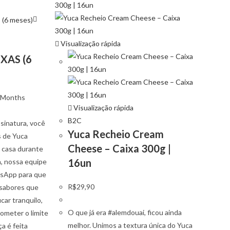
Visualização rápida
XAS (6
6 Months
Visualização rápida
B2C
inatura, você
Yuca Recheio Cream
s de Yuca
Cheese – Caixa 300g |
 casa durante
16un
, nossa equipe
tsApp para que
R$
29,90
 sabores que
car tranquilo,
O que já era #alemdouai, ficou ainda
ometer o limite
melhor. Unimos a textura única do Yuca
a é feita