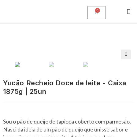
Sobre nós
Quero compr
Quero vender
Minha conta
🔍
Yucão Recheio Doce de leite - Caixa
1875g | 25un
Sou o pão de queijo de tapioca coberto com parmesão.
Nasci da ideia de um pão de queijo que unisse sabor e